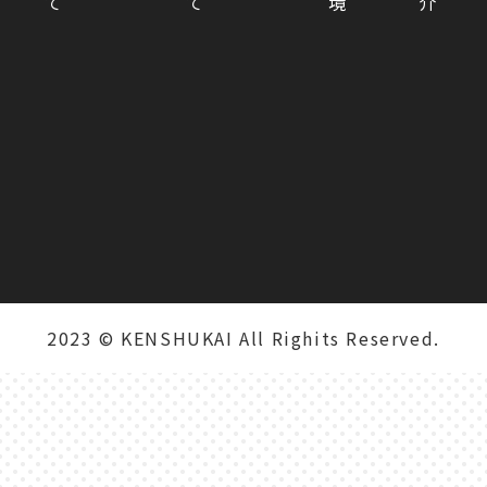
て
て
境
介
2023 © KENSHUKAI All Righits Reserved.