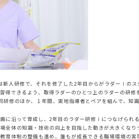
は新人研修で、それを修了した
2
年目からがラダー
Ⅰ
のス
習得できるよう、取得ラダーのひとつ上のラダーの研修
同研修のほか、１年間、実地指導者とペアを組んで、知
計画に沿って育成し、
2
年目のラダー研修
Ⅰ
につなげられ
職場全体の知識・技術の向上を目指した動きが大きくなり
の教育体制の整備も進め、誰もが成長できる職場環境の実