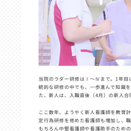
当院のラダー研修は
Ⅰ
～
Ⅳ
まで。
1
年目
統的な研修の中でも、一歩進んで知識を
た、新人は、入職直後（
4
月）の新人合
ここ数年、ようやく新人看護師を教育
定行為研修を修めた看護師も増加し、
もちろん中堅看護師や看護助手のため